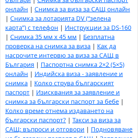
онлайн
|
Снимка за виза за САЩ онлайн
|
Снимка за лотарията DV (“зелена
карта”) с телефон
|
Инструкции за DS-160
|
Снимка 35 мм x 45 мм
|
Безплатна
проверка на снимка за виза
|
Как да
насрочите интервю за виза за САЩ в
България
|
Паспортна снимка 2×2 (5×5)
онлайн
|
Индийска виза - заявление и
снимка
|
Колко струва българският
паспорт
|
Изисквания за заявление и
снимка за български паспорт за бебе
|
Колко време отнема издаването на
български паспорт?
|
Такси за виза за
САЩ: въпроси и отговори
|
Подновяване