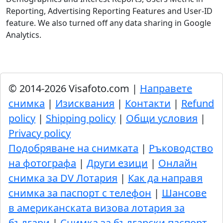
Reporting, Advertising Reporting Features and User-ID
feature. We also turned off any data sharing in Google
Analytics.
© 2014-2026 Visafoto.com |
Направете
снимка
|
Изисквания
|
Контакти
|
Refund
policy
|
Shipping policy
|
Общи условия
|
Privacy policy
Подобряване на снимката
|
Ръководство
на фотографа
|
Други езици
|
Онлайн
снимка за DV Лотария
|
Как да направя
снимка за паспорт с телефон
|
Шансове
в американската визова лотария за
българи
|
Снимка за български паспорт