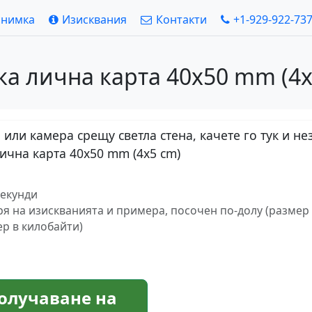
снимка
Изисквания
Контакти
+1-929-922-73
а лична карта 40x50 mm (4x
или камера срещу светла стена, качете го тук и н
ична карта 40x50 mm (4x5 cm)
секунди
ря на изискванията и примера, посочен по-долу (размер 
ер в килобайти)
олучаване на