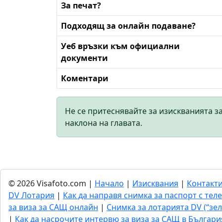
За печат?
Подходящ за онлайн подаване?
Уеб връзки към официални
документи
Коментари
Не се притеснявайте за изискванията з
наклона на главата.
© 2026 Visafoto.com |
Начало
|
Изисквания
|
Контакт
DV Лотария
|
Как да направя снимка за паспорт с тел
за виза за САЩ онлайн
|
Снимка за лотарията DV (“зел
|
Как да насрочите интервю за виза за САЩ в Българи