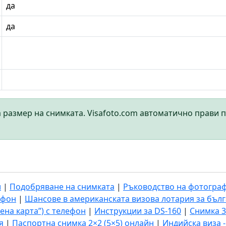
да
да
а размер на снимката. Visafoto.com автоматично прави 
и
|
Подобряване на снимката
|
Ръководство на фотогра
ефон
|
Шансове в американската визова лотария за бъл
ена карта”) с телефон
|
Инструкции за DS-160
|
Снимка 3
я
|
Паспортна снимка 2×2 (5×5) онлайн
|
Индийска виза 