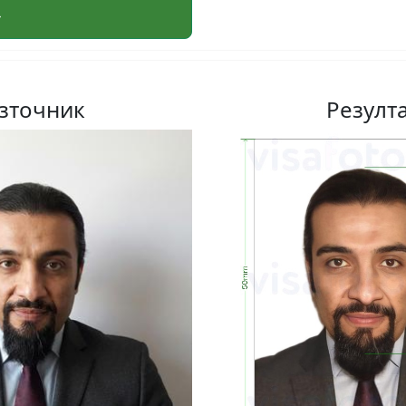
зточник
Резулт