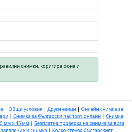
правилни снимки, коригира фона и
фа
|
Общи условия
|
Други езици
|
Онлайн снимка за
гари
|
Снимка за български паспорт онлайн
|
Снимка
5 мм x 45 мм
|
Безплатна проверка на снимка за виза
- заявление и снимка
|
Колко струва българският