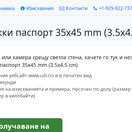
снимка
Изисквания
Контакти
+1-929-922-73
и паспорт 35x45 mm (3.5x4.
или камера срещу светла стена, качете го тук и н
паспорт 35x45 mm (3.5x4.5 cm)
ия уебсайт www.udi.no и в печатен вид
секунди
ря на изискванията и примера, посочен по-долу (размер 
ер в килобайти)
олучаване на