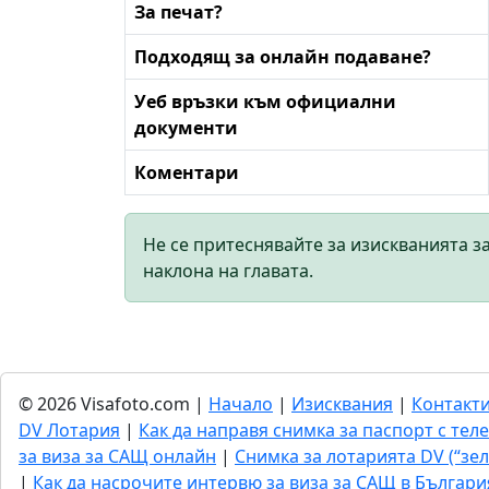
За печат?
Подходящ за онлайн подаване?
Уеб връзки към официални
документи
Коментари
Не се притеснявайте за изискванията з
наклона на главата.
© 2026 Visafoto.com |
Начало
|
Изисквания
|
Контакт
DV Лотария
|
Как да направя снимка за паспорт с тел
за виза за САЩ онлайн
|
Снимка за лотарията DV (“зел
|
Как да насрочите интервю за виза за САЩ в Българи