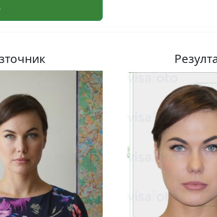
зточник
Резулт