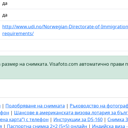
да
да
http://www.udi.no/Norwegian-Directorate-of-Immigrati
requirements/
а размер на снимката. Visafoto.com автоматично прави 
и
|
Подобряване на снимката
|
Ръководство на фотогра
ефон
|
Шансове в американската визова лотария за бъл
ена карта”) с телефон
|
Инструкции за DS-160
|
Снимка 3
я
|
Паспортна снимка 2×2 (5×5) онлайн
|
Индийска виза 