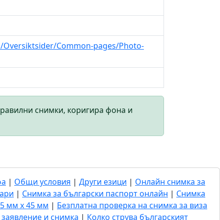
on/Oversiktsider/Common-pages/Photo-
правилни снимки, коригира фона и
фа
|
Общи условия
|
Други езици
|
Онлайн снимка за
гари
|
Снимка за български паспорт онлайн
|
Снимка
5 мм x 45 мм
|
Безплатна проверка на снимка за виза
- заявление и снимка
|
Колко струва българският