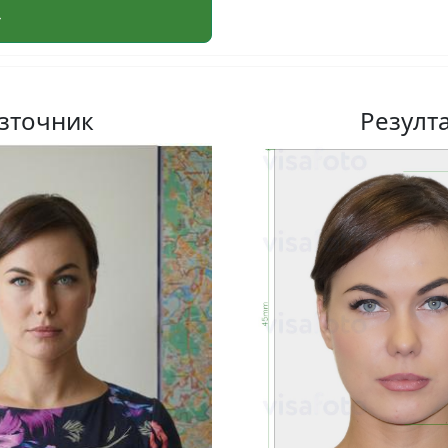
зточник
Резулт