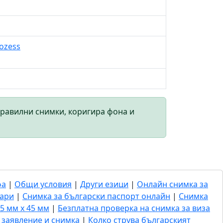
rozess
правилни снимки, коригира фона и
фа
|
Общи условия
|
Други езици
|
Онлайн снимка за
гари
|
Снимка за български паспорт онлайн
|
Снимка
5 мм x 45 мм
|
Безплатна проверка на снимка за виза
- заявление и снимка
|
Колко струва българският