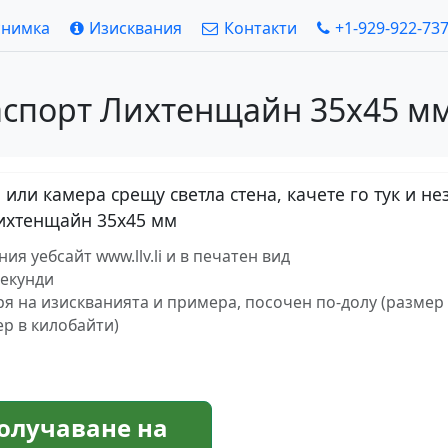
снимка
Изисквания
Контакти
+1-929-922-73
спорт Лихтенщайн 35х45 мм
или камера срещу светла стена, качете го тук и н
Лихтенщайн 35х45 мм
я уебсайт www.llv.li и в печатен вид
секунди
ря на изискванията и примера, посочен по-долу (размер 
ер в килобайти)
олучаване на