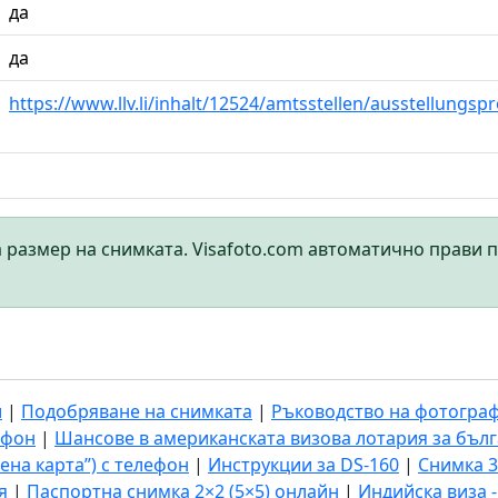
да
да
https://www.llv.li/inhalt/12524/amtsstellen/ausstellungsp
а размер на снимката. Visafoto.com автоматично прави 
и
|
Подобряване на снимката
|
Ръководство на фотогра
ефон
|
Шансове в американската визова лотария за бъл
ена карта”) с телефон
|
Инструкции за DS-160
|
Снимка 3
я
|
Паспортна снимка 2×2 (5×5) онлайн
|
Индийска виза 