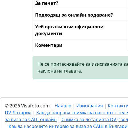
За печат?
Подходящ за онлайн подаване?
Уеб връзки към официални
документи
Коментари
Не се притеснявайте за изискванията з
наклона на главата.
© 2026 Visafoto.com |
Начало
|
Изисквания
|
Контакт
DV Лотария
|
Как да направя снимка за паспорт с тел
за виза за САЩ онлайн
|
Снимка за лотарията DV (“зел
|
Как да насрочите интервю за виза за САЩ в Българи