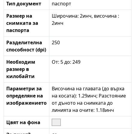
Тип документ
паспорт
Размер на
Широчина: 2инч, височина :
снимката за
2инч
паспорта
Разделителна
250
способност (dpi)
Необходим
От: 5 до: 249
размер в
килобайти
Параметри за
Височина на главата (до върха
определяне на
на косата): 1.29инч; Разстояние
изображението
от дъното на снимката до
линията на очите: 1.18инч
Цвят на фона