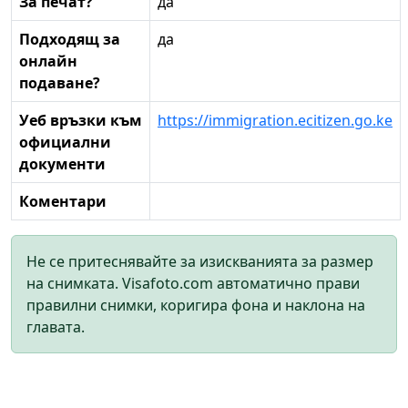
За печат?
да
Подходящ за
да
онлайн
подаване?
Уеб връзки към
https://immigration.ecitizen.go.ke
официални
документи
Коментари
Не се притеснявайте за изискванията за размер
на снимката. Visafoto.com автоматично прави
правилни снимки, коригира фона и наклона на
главата.