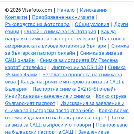
© 2026 Visafoto.com |
Начало
|
Изисквания
|
Контакти
|
Подобряване на снимката
|
Ръководство на фотографа
|
Общи условия
|
Други
езици
|
Онлайн снимка за DV Лотария
|
Как да
направя снимка за паспорт с телефон
|
Шансове в
американската визова лотария за българи
|
Снимка
за български паспорт онлайн
|
Снимка за виза за
САЩ онлайн
|
Снимка за лотарията DV (“зелена
карта”) с телефон
|
Инструкции за DS-160
|
Снимка
35 мм x 45 мм
|
Безплатна проверка на снимка за
виза
|
Как да насрочите интервю за виза за САЩ в
България
|
Паспортна снимка 2×2 (5×5) онлайн
|
Индийска виза - заявление и снимка
|
Колко струва
българският паспорт
|
Изисквания за заявление и
снимка за български паспорт за бебе
|
Колко време
отнема издаването на български паспорт?
|
Такси
за виза за САЩ: въпроси и отговори
|
Подновяване
на български паспорт в САЩ
|
Заявление за