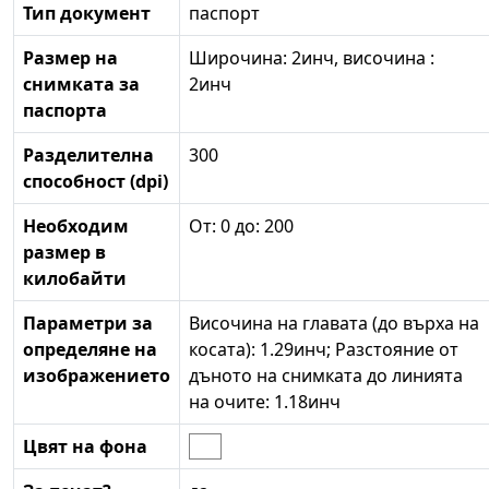
Тип документ
паспорт
Размер на
Широчина: 2инч, височина :
снимката за
2инч
паспорта
Разделителна
300
способност (dpi)
Необходим
От: 0 до: 200
размер в
килобайти
Параметри за
Височина на главата (до върха на
определяне на
косата): 1.29инч; Разстояние от
изображението
дъното на снимката до линията
на очите: 1.18инч
Цвят на фона