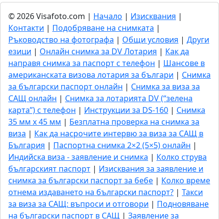
© 2026 Visafoto.com |
Начало
|
Изисквания
|
Контакти
|
Подобряване на снимката
|
Ръководство на фотографа
|
Общи условия
|
Други
езици
|
Онлайн снимка за DV Лотария
|
Как да
направя снимка за паспорт с телефон
|
Шансове в
американската визова лотария за българи
|
Снимка
за български паспорт онлайн
|
Снимка за виза за
САЩ онлайн
|
Снимка за лотарията DV (“зелена
карта”) с телефон
|
Инструкции за DS-160
|
Снимка
35 мм x 45 мм
|
Безплатна проверка на снимка за
виза
|
Как да насрочите интервю за виза за САЩ в
България
|
Паспортна снимка 2×2 (5×5) онлайн
|
Индийска виза - заявление и снимка
|
Колко струва
българският паспорт
|
Изисквания за заявление и
снимка за български паспорт за бебе
|
Колко време
отнема издаването на български паспорт?
|
Такси
за виза за САЩ: въпроси и отговори
|
Подновяване
на български паспорт в САЩ
|
Заявление за