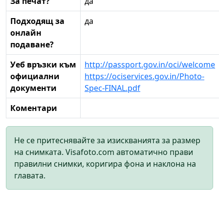
За печат?
да
Подходящ за
да
онлайн
подаване?
Уеб връзки към
http://passport.gov.in/oci/welcome
официални
https://ociservices.gov.in/Photo-
документи
Spec-FINAL.pdf
Коментари
Не се притеснявайте за изискванията за размер
на снимката. Visafoto.com автоматично прави
правилни снимки, коригира фона и наклона на
главата.