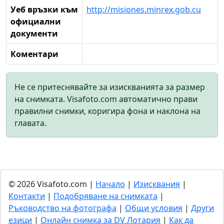
Уеб връзки към
http://misiones.minrex.gob.cu
официални
документи
Коментари
Не се притеснявайте за изискванията за размер
на снимката. Visafoto.com автоматично прави
правилни снимки, коригира фона и наклона на
главата.
© 2026 Visafoto.com |
Начало
|
Изисквания
|
Контакти
|
Подобряване на снимката
|
Ръководство на фотографа
|
Общи условия
|
Други
езици
|
Онлайн снимка за DV Лотария
|
Как да