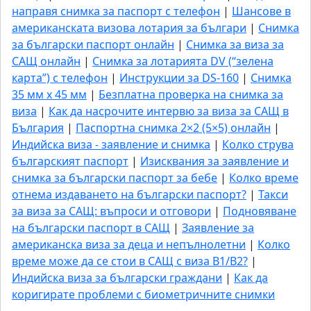
направя снимка за паспорт с телефон
|
Шансове в
американската визова лотария за българи
|
Снимка
за български паспорт онлайн
|
Снимка за виза за
САЩ онлайн
|
Снимка за лотарията DV (“зелена
карта”) с телефон
|
Инструкции за DS-160
|
Снимка
35 мм x 45 мм
|
Безплатна проверка на снимка за
виза
|
Как да насрочите интервю за виза за САЩ в
България
|
Паспортна снимка 2×2 (5×5) онлайн
|
Индийска виза - заявление и снимка
|
Колко струва
българският паспорт
|
Изисквания за заявление и
снимка за български паспорт за бебе
|
Колко време
отнема издаването на български паспорт?
|
Такси
за виза за САЩ: въпроси и отговори
|
Подновяване
на български паспорт в САЩ
|
Заявление за
американска виза за деца и непълнолетни
|
Колко
време може да се стои в САЩ с виза B1/B2?
|
Индийска виза за български граждани
|
Как да
коригирате проблеми с биометричните снимки