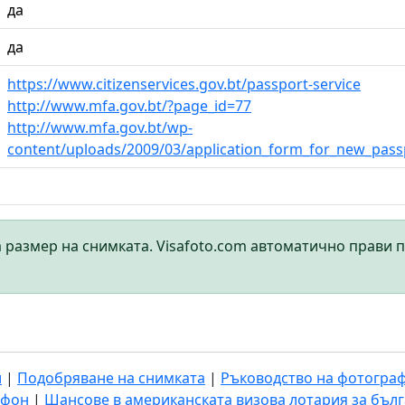
да
да
https://www.citizenservices.gov.bt/passport-service
http://www.mfa.gov.bt/?page_id=77
http://www.mfa.gov.bt/wp-
content/uploads/2009/03/application_form_for_new_pass
а размер на снимката. Visafoto.com автоматично прави 
и
|
Подобряване на снимката
|
Ръководство на фотогра
ефон
|
Шансове в американската визова лотария за бъл