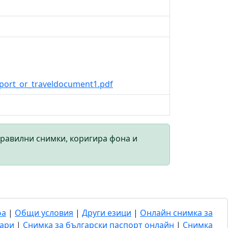
port_or_traveldocument1.pdf
правилни снимки, коригира фона и
фа
|
Общи условия
|
Други езици
|
Онлайн снимка за
гари
|
Снимка за български паспорт онлайн
|
Снимка