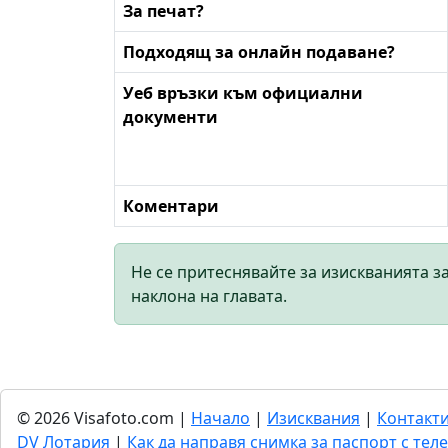
За печат?
Подходящ за онлайн подаване?
Уеб връзки към официални
документи
Коментари
Не се притеснявайте за изискванията з
наклона на главата.
© 2026 Visafoto.com |
Начало
|
Изисквания
|
Контакт
DV Лотария
|
Как да направя снимка за паспорт с тел