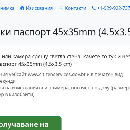
снимка
Изисквания
Контакти
+1-929-922-73
ки паспорт 45x35mm (4.5x3.5
или камера срещу светла стена, качете го тук и н
аспорт 45x35mm (4.5x3.5 cm)
я уебсайт www.citizenservices.gov.bt и в печатен вид
секунди
ря на изискванията и примера, посочен по-долу (размер 
ер в килобайти)
олучаване на