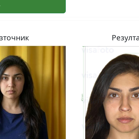
зточник
Резулт