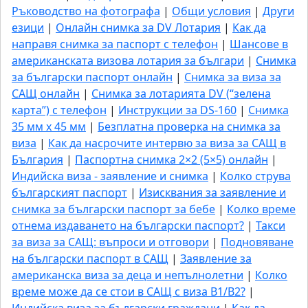
Ръководство на фотографа
|
Общи условия
|
Други
езици
|
Онлайн снимка за DV Лотария
|
Как да
направя снимка за паспорт с телефон
|
Шансове в
американската визова лотария за българи
|
Снимка
за български паспорт онлайн
|
Снимка за виза за
САЩ онлайн
|
Снимка за лотарията DV (“зелена
карта”) с телефон
|
Инструкции за DS-160
|
Снимка
35 мм x 45 мм
|
Безплатна проверка на снимка за
виза
|
Как да насрочите интервю за виза за САЩ в
България
|
Паспортна снимка 2×2 (5×5) онлайн
|
Индийска виза - заявление и снимка
|
Колко струва
българският паспорт
|
Изисквания за заявление и
снимка за български паспорт за бебе
|
Колко време
отнема издаването на български паспорт?
|
Такси
за виза за САЩ: въпроси и отговори
|
Подновяване
на български паспорт в САЩ
|
Заявление за
американска виза за деца и непълнолетни
|
Колко
време може да се стои в САЩ с виза B1/B2?
|