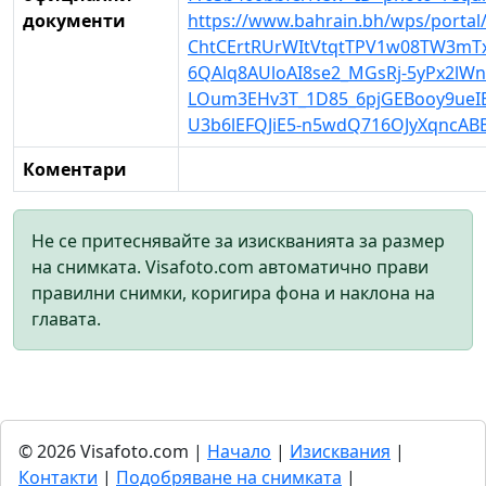
документи
https://www.bahrain.bh/wps/portal
ChtCErtRUrWItVtqtTPV1w08TW3mT
6QAlq8AUloAI8se2_MGsRj-5yPx2lWn
LOum3EHv3T_1D85_6pjGEBooy9ueI
U3b6lEFQJiE5-n5wdQ716OJyXqncABB
Коментари
Не се притеснявайте за изискванията за размер
на снимката. Visafoto.com автоматично прави
правилни снимки, коригира фона и наклона на
главата.
© 2026 Visafoto.com |
Начало
|
Изисквания
|
Контакти
|
Подобряване на снимката
|