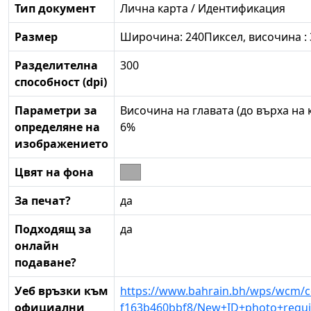
Тип документ
Лична карта / Идентификация
Размер
Широчина: 240Пиксел, височина :
Разделителна
300
способност (dpi)
Параметри за
Височина на главата (до върха на 
определяне на
6%
изображението
Цвят на фона
За печат?
да
Подходящ за
да
онлайн
подаване?
Уеб връзки към
https://www.bahrain.bh/wps/wcm/c
официални
f163b460bbf8/New+ID+photo+requ