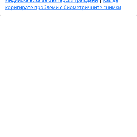
Индийска виза за български граждани
|
Как да
коригирате проблеми с биометричните снимки