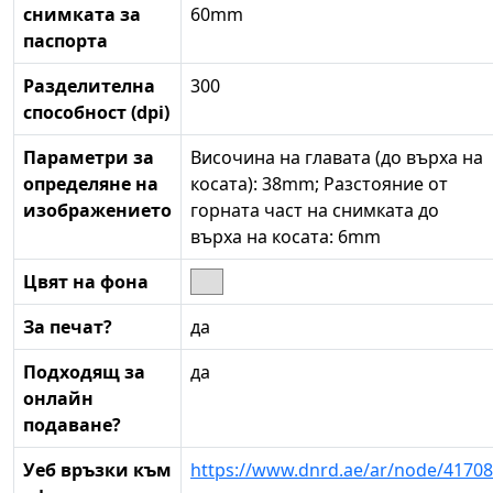
снимката за
60mm
паспорта
Разделителна
300
способност (dpi)
Параметри за
Височина на главата (до върха на
определяне на
косата): 38mm; Разстояние от
изображението
горната част на снимката до
върха на косата: 6mm
Цвят на фона
За печат?
да
Подходящ за
да
онлайн
подаване?
Уеб връзки към
https://www.dnrd.ae/ar/node/41708