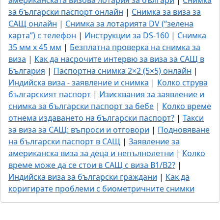
американската визова лотария за българи
|
Снимка
за български паспорт онлайн
|
Снимка за виза за
САЩ онлайн
|
Снимка за лотарията DV (“зелена
карта”) с телефон
|
Инструкции за DS-160
|
Снимка
35 мм x 45 мм
|
Безплатна проверка на снимка за
виза
|
Как да насрочите интервю за виза за САЩ в
България
|
Паспортна снимка 2×2 (5×5) онлайн
|
Индийска виза - заявление и снимка
|
Колко струва
българският паспорт
|
Изисквания за заявление и
снимка за български паспорт за бебе
|
Колко време
отнема издаването на български паспорт?
|
Такси
за виза за САЩ: въпроси и отговори
|
Подновяване
на български паспорт в САЩ
|
Заявление за
американска виза за деца и непълнолетни
|
Колко
време може да се стои в САЩ с виза B1/B2?
|
Индийска виза за български граждани
|
Как да
коригирате проблеми с биометричните снимки